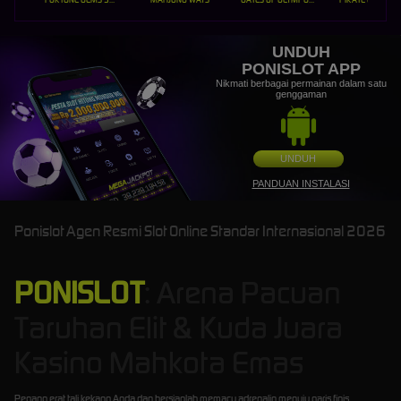
UNDUH
PONISLOT APP
Nikmati berbagai permainan dalam satu
genggaman
UNDUH
PANDUAN INSTALASI
Ponislot Agen Resmi Slot Online Standar Internasional 2026
PONISLOT
: Arena Pacuan
Taruhan Elit & Kuda Juara
Kasino Mahkota Emas
Pegang erat tali kekang Anda dan bersiaplah memacu adrenalin menuju garis finis