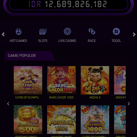
IDR
12,689,826,182
HOT GAMES
SLOTS
LIVE CASINO
RACE
TOGEL
OL
GAME POPULER
GATES OF OLYMPUS POP
BANG GACOR 1000
NEZHA 2
MOCHI MANIA 1
FORTUNE GEMS 500
MAHJONG WAYS
GATES OF OLYMPUS 1000
PIRATE QUEST 1