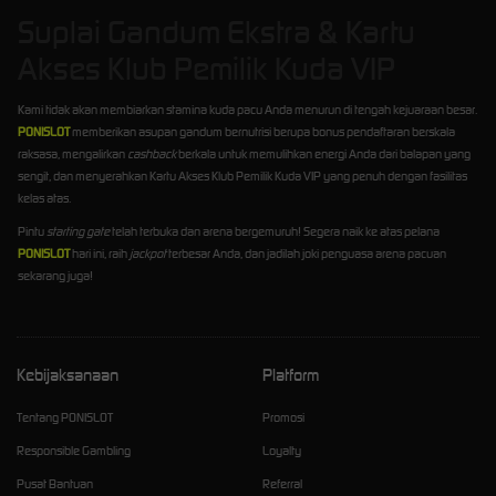
Suplai Gandum Ekstra & Kartu
Akses Klub Pemilik Kuda VIP
Kami tidak akan membiarkan stamina kuda pacu Anda menurun di tengah kejuaraan besar.
PONISLOT
memberikan asupan gandum bernutrisi berupa bonus pendaftaran berskala
raksasa, mengalirkan
cashback
berkala untuk memulihkan energi Anda dari balapan yang
sengit, dan menyerahkan Kartu Akses Klub Pemilik Kuda VIP yang penuh dengan fasilitas
kelas atas.
Pintu
starting gate
telah terbuka dan arena bergemuruh! Segera naik ke atas pelana
PONISLOT
hari ini, raih
jackpot
terbesar Anda, dan jadilah joki penguasa arena pacuan
sekarang juga!
Kebijaksanaan
Platform
Tentang PONISLOT
Promosi
Responsible Gambling
Loyalty
Pusat Bantuan
Referral