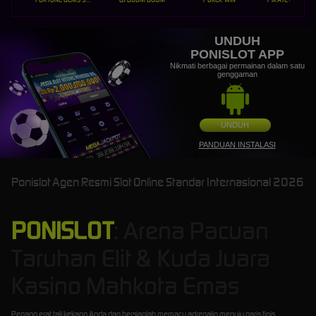
UNDUH
PONISLOT APP
Nikmati berbagai permainan dalam satu
genggaman
UNDUH
PANDUAN INSTALASI
Ponislot Agen Resmi Slot Online Standar Internasional 2026
PONISLOT
: Arena Pacuan
Taruhan Elit & Kuda Juara
Kasino Mahkota Emas
Pegang erat tali kekang Anda dan bersiaplah memacu adrenalin menuju garis finis