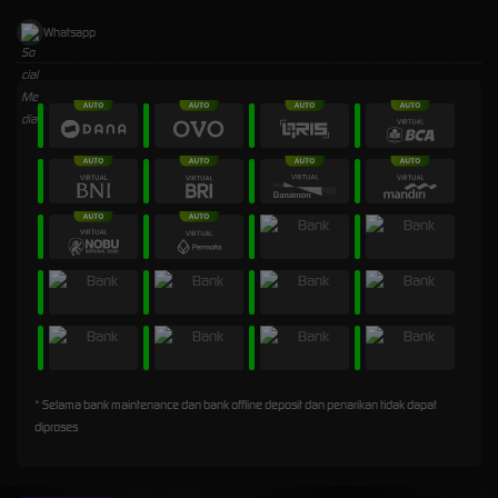
Whatsapp
* Selama bank maintenance dan bank offline deposit dan penarikan tidak dapat
diproses