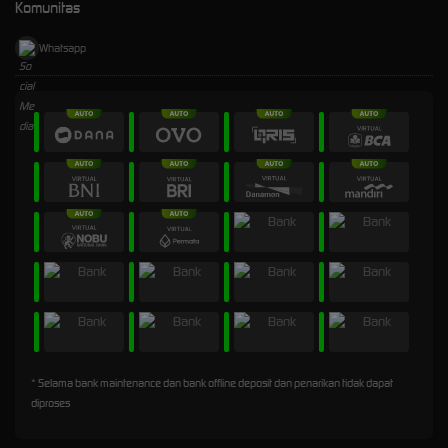
Komunitas
Whatsapp
* Selama bank maintenance dan bank offline deposit dan penarikan tidak dapat
diproses