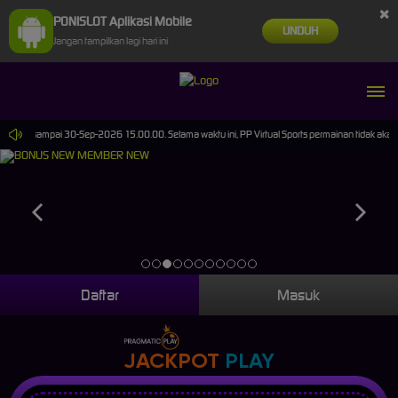
×
PONISLOT Aplikasi Mobile
UNDUH
Jangan tampilkan lagi hari ini
5.00.00 sampai 30-Sep-2026 15.00.00. Selama waktu ini, PP Virtual Sports permainan tidak aka
Daftar
Masuk
JACKPOT
PLAY