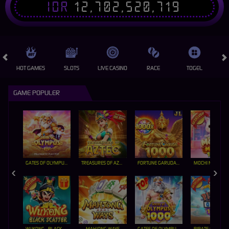
IDR
12,702,520,719
HOT GAMES
SLOTS
LIVE CASINO
RACE
TOGEL
OL
GAME POPULER
GATES OF OLYMPUS POP
TREASURES OF AZTEC
FORTUNE GARUDA 1000
MOCHI MANIA 1
WUKONG - BLACK SCATTER
MAHJONG WAYS
GATES OF OLYMPUS 1000
PIRATE QUEST 1