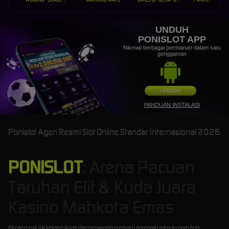
UNDUH
PONISLOT APP
Nikmati berbagai permainan dalam satu
genggaman
UNDUH
PANDUAN INSTALASI
Ponislot Agen Resmi Slot Online Standar Internasional 2026
PONISLOT
: Arena Pacuan
Taruhan Elit & Kuda Juara
Kasino Mahkota Emas
Pegang erat tali kekang Anda dan bersiaplah memacu adrenalin menuju garis finis