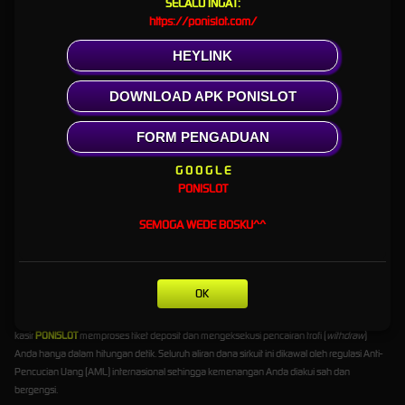
SELALU INGAT:
https://ponislot.com/
Kami menyembunyikan strategi balap Anda di balik kaca gelap ruang tribun VVIP.
Memegang teguh etika klub berkuda eksklusif,
PONISLOT
merahasiakan identitas asli dan
HEYLINK
tiket taruhan finansial Anda dari teropong publik. Anda bebas mengklaim piala
kemenangan secara anonim dan menikmati sorak-sorai kejayaan tanpa pernah terganggu
DOWNLOAD APK PONISLOT
oleh kerumunan luar.
Perawat Kuda (Groomer) 24/7 &
FORM PENGADUAN
Pencairan Dana Secepat Kilat
G O O G L E
PONISLOT
Pelana Anda terasa longgar atau kuda Anda kehilangan arah di tengah malam kelam? Tim
perawat kuda dan master kandang (Dukungan Pelanggan)
PONISLOT
senantiasa bersiaga
SEMOGA WEDE BOSKU^^
di pinggir lintasan selama 24 jam nonstop setiap harinya. Kirimkan sinyal Anda melalui
fasilitas
Livechat
atau
WhatsApp
, dan kru ahli kami akan segera melompat ke lapangan
untuk memastikan kelancaran balapan Anda seketika.
OK
Bawa pulang hadiah balapan Anda secepat kuda yang melesat melewati garis finis. Terikat
kerja sama dengan perbankan lokal terkemuka dan jaringan dompet digital paling lincah,
kasir
PONISLOT
memproses tiket deposit dan mengeksekusi pencairan trofi (
withdraw
)
Anda hanya dalam hitungan detik. Seluruh aliran dana sirkuit ini dikawal oleh regulasi Anti-
Pencucian Uang (AML) internasional sehingga kemenangan Anda diakui sah dan
bergengsi.