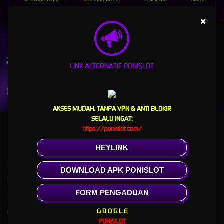
×
UNDUH
PONISLOT APP
Nikmati berbagai permainan dalam satu
genggaman
LINK ALTERNATIF PONISLOT
UNDUH
PANDUAN INSTALASI
AKSES MUDAH, TANPA VPN & ANTI BLOKIR
SELALU INGAT:
Ponislot: Destinasi Nomor Satu Buat Nyari Cuan Ngegame
https://ponislot.com/
HEYLINK
DOWNLOAD APK PONISLOT
Kebijaksanaan
Platform
FORM PENGADUAN
Tentang PONISLOT
Promosi
G O O G L E
Responsible Gambling
Loyalty
PONISLOT