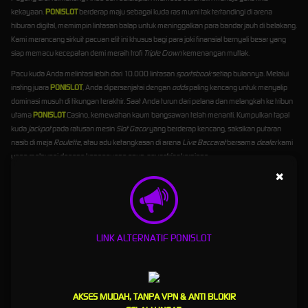
kekayaan.
PONISLOT
berderap maju sebagai kuda ras murni tak tertandingi di arena
hiburan digital, memimpin lintasan balap untuk meninggalkan para bandar jauh di belakang.
Kami merancang sirkuit pacuan elit ini khusus bagi para joki finansial bernyali besar yang
siap memacu kecepatan demi meraih trofi
Triple Crown
kemenangan mutlak.
Pacu kuda Anda melintasi lebih dari 10.000 lintasan
sportsbook
setiap bulannya. Melalui
insting juara
PONISLOT
, Anda dipersenjatai dengan
odds
paling kencang untuk menyalip
dominasi musuh di tikungan terakhir. Saat Anda turun dari pelana dan melangkah ke tribun
utama
PONISLOT
Casino, kemewahan kaum bangsawan telah menanti. Kumpulkan tapal
kuda
jackpot
pada ratusan mesin
Slot Gacor
yang berderap kencang, saksikan putaran
nasib di meja
Roulette
, atau adu ketangkasan di arena
Live Baccarat
bersama
dealer
kami
yang melayani dengan keanggunan gaya
equestrian
kerajaan.
×
Kandang Baja Keamanan &
Privasi Tribun VVIP
Kuda dengan garis keturunan juara (
pedigree
) membutuhkan kandang pengamanan
LINK ALTERNATIF PONISLOT
setingkat brankas militer.
PONISLOT
membentengi seluruh infrastruktur servernya dengan
pagar siber berlapis enkripsi tingkat tinggi, menendang keluar setiap peretas atau penyusup
yang mencoba menyabotase balapan Anda. Setiap putaran di atas lintasan
PONISLOT
diawasi ketat oleh juri pacuan independen, menjamin sistem
fair play
yang 100% murni
AKSES MUDAH, TANPA VPN & ANTI BLOKIR
tanpa adanya rekayasa doping buatan.