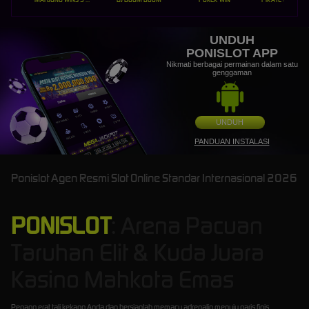
UNDUH
PONISLOT APP
Nikmati berbagai permainan dalam satu
genggaman
UNDUH
PANDUAN INSTALASI
Ponislot Agen Resmi Slot Online Standar Internasional 2026
PONISLOT
: Arena Pacuan
Taruhan Elit & Kuda Juara
Kasino Mahkota Emas
Pegang erat tali kekang Anda dan bersiaplah memacu adrenalin menuju garis finis