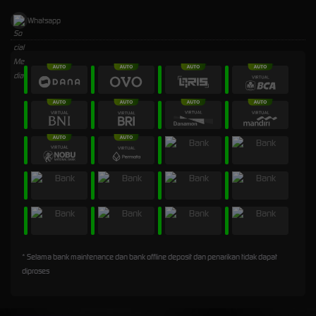
Whatsapp
* Selama bank maintenance dan bank offline deposit dan penarikan tidak dapat
diproses