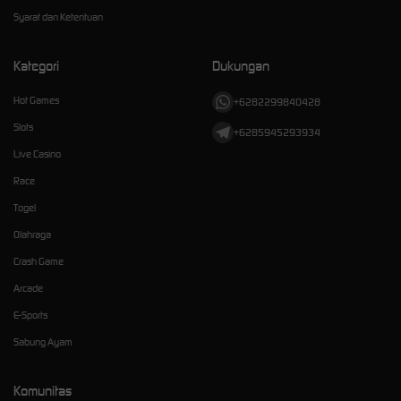
Syarat dan Ketentuan
Kategori
Dukungan
Hot Games
+6282299840428
Slots
+6285945293934
Live Casino
Race
Togel
Olahraga
Crash Game
Arcade
E-Sports
Sabung Ayam
Komunitas