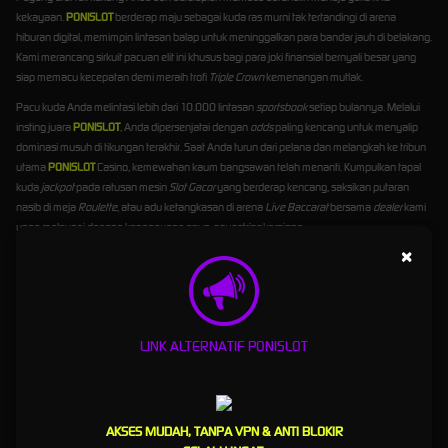
kekayaan.
PONISLOT
berderap maju sebagai kuda ras murni tak tertandingi di arena
hiburan digital, memimpin lintasan balap untuk meninggalkan para bandar jauh di belakang.
Kami merancang sirkuit pacuan elit ini khusus bagi para joki finansial bernyali besar yang
siap memacu kecepatan demi meraih trofi
Triple Crown
kemenangan mutlak.
Pacu kuda Anda melintasi lebih dari 10.000 lintasan
sportsbook
setiap bulannya. Melalui
insting juara
PONISLOT
, Anda dipersenjatai dengan
odds
paling kencang untuk menyalip
dominasi musuh di tikungan terakhir. Saat Anda turun dari pelana dan melangkah ke tribun
utama
PONISLOT
Casino, kemewahan kaum bangsawan telah menanti. Kumpulkan tapal
kuda
jackpot
pada ratusan mesin
Slot Gacor
yang berderap kencang, saksikan putaran
nasib di meja
Roulette
, atau adu ketangkasan di arena
Live Baccarat
bersama
dealer
kami
yang melayani dengan keanggunan gaya
equestrian
kerajaan.
×
Kandang Baja Keamanan &
Privasi Tribun VVIP
Kuda dengan garis keturunan juara (
pedigree
) membutuhkan kandang pengamanan
LINK ALTERNATIF PONISLOT
setingkat brankas militer.
PONISLOT
membentengi seluruh infrastruktur servernya dengan
pagar siber berlapis enkripsi tingkat tinggi, menendang keluar setiap peretas atau penyusup
yang mencoba menyabotase balapan Anda. Setiap putaran di atas lintasan
PONISLOT
diawasi ketat oleh juri pacuan independen, menjamin sistem
fair play
yang 100% murni
AKSES MUDAH, TANPA VPN & ANTI BLOKIR
tanpa adanya rekayasa doping buatan.