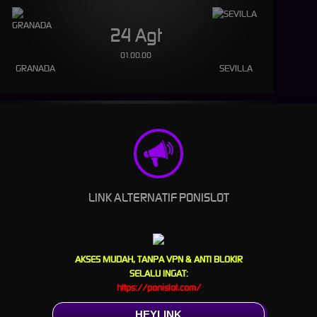
24 Agt
01.00.00
GRANADA
SEVILLA
24 Agt
04.00.00
NORWICH
CHELSEA
LINK ALTERNATIF PONISLOT
UNDUH APLIK
AKSES MUDAH, TANPA VPN & ANTI BLOKIR
SELALU INGAT:
PONISLOT A
https://ponislot.com/
Nikmati berbagai pe
HEYLINK