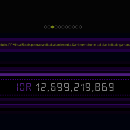
Virtual Sports permainan tidak akan tersedia. Kami memohon maaf atas ketidaknyamanan yang mu
IDR
12,699,219,869