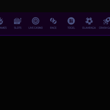
GAMES
SLOTS
LIVE CASINO
RACE
TOGEL
OLAHRAGA
CRASH 