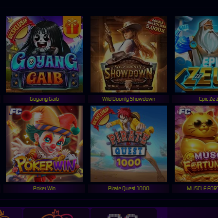
Goyang Gaib
Wild Bounty Showdown
Epic Ze 
Poker Win
Pirate Quest 1000
MUSCLE FOR