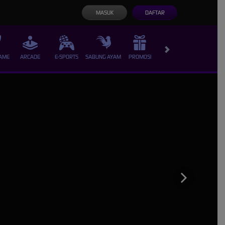
MASUK
DAFTAR
GAME
ARCADE
E-SPORTS
SABUNG AYAM
PROMOSI