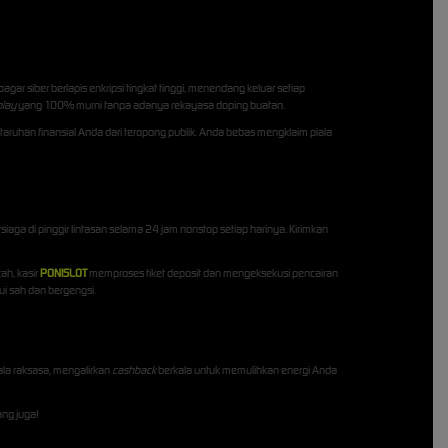
ar siber berlapis enkripsi tingkat tinggi, menendang keluar setiap
play
yang 100% murni tanpa adanya rekayasa doping buatan.
t taruhan finansial Anda dari teropong publik. Anda bebas mengklaim piala
iaga di pinggir lintasan selama 24 jam nonstop setiap harinya. Kirimkan
ah, kasir
PONISLOT
memproses tiket deposit dan mengeksekusi pencairan
ui sah dan bergengsi.
la raksasa, mengalirkan
cashback
berkala untuk memulihkan energi Anda
ang juga!